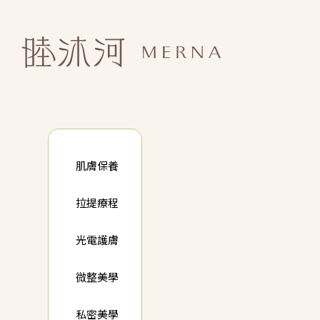
肌膚保養
拉提療程
光電護膚
微整美學
私密美學