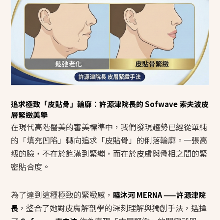
追求極致「皮貼骨」輪廓：許源津院長的 Sofwave 索夫波皮
層緊緻美學
在現代高階醫美的審美標準中，我們發現趨勢已經從單純
的「填充凹陷」轉向追求「皮貼骨」的俐落輪廓。一張高
級的臉，不在於飽滿到緊繃，而在於皮膚與骨相之間的緊
密貼合度。
為了達到這種極致的緊緻感，
睦沐河 MERNA ——許源津院
，整合了她對皮膚解剖學的深刻理解與獨創手法，選擇
長