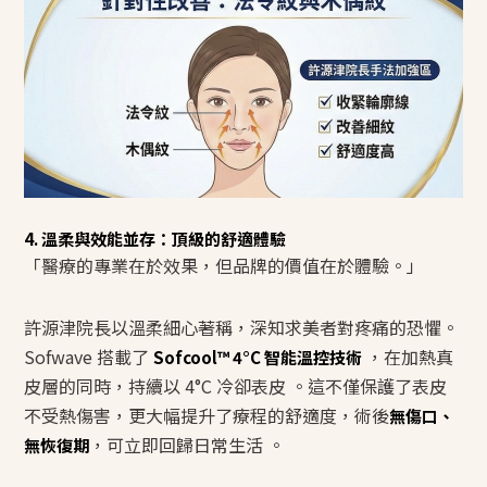
4. 溫柔與效能並存：頂級的舒適體驗
「醫療的專業在於效果，但品牌的價值在於體驗。」
許源津院長以溫柔細心著稱，深知求美者對疼痛的恐懼。
Sofwave 搭載了
，在加熱真
Sofcool™ 4°C 智能溫控技術
皮層的同時，持續以 4°C 冷卻表皮 。這不僅保護了表皮
不受熱傷害，更大幅提升了療程的舒適度，術後
無傷口、
，可立即回歸日常生活 。
無恢復期