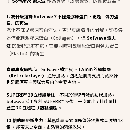
了
作為實現「皮層緊緻」的關鍵武器。
Sofwave 索夫波
1. 為什麼選擇 Sofwave？不僅是膠原蛋白，更是「彈力蛋
白」的再生
老化不僅是膠原蛋白流失，更是皮膚彈性的崩解。許多儀
器僅能刺激膠原蛋白（Collagen），但
Sofwave 索夫
的獨特之處在於，它能同時刺激膠原蛋白與彈力蛋白
波
（Elastin）的新生 。
直擊真皮層核心
：Sofwave 鎖定皮下
1.5mm 的網狀層
（Reticular layer）
進行加熱 。這裡是肌膚支撐力的來源，
也是膠原蛋白與彈力蛋白的主要產地 。
SUPERB™ 3D立體能量柱
：不同於傳統音波的點狀加熱，
Sofwave 採用專利 SUPERB™ 技術，一次輸出 7 排能量柱 ，
產生
3D 立體柱狀熱凝結區
。
13 倍的膠原新生力
：其熱能覆蓋範圍是傳統聚焦式音波的
13
倍
，能帶來更全面、更紮實的緊緻效果。