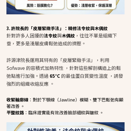
3. 許院長的「皮層緊緻手法」：精修法令紋與木偶紋
針對許多人困擾的
與
，往往不單是組織下
法令紋
木偶紋
垂，更多是淺層皮膚鬆弛造成的擠壓。
許源津院長運用其特有的「皮層緊緻手法」，利用
Sofwave 的容積式加熱特性 ，針對這些解剖構造上的鬆
弛點進行加強。透過
的最佳蛋白質變性溫度 ，誘發
65°C
強烈的組織收縮反應 。
收緊輪廓線
：對於下顎線（Jawline）模糊、雙下巴鬆弛有顯
著改善 。
平整紋路
：臨床證實能有效改善臉部細紋與皺紋 。