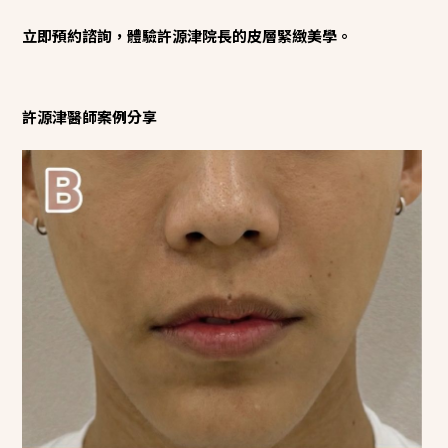
立即預約諮詢，體驗許源津院長的皮層緊緻美學。
許源津醫師案例分享