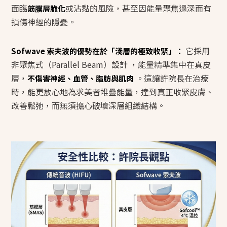
面臨
或沾黏的風險，甚至因能量聚焦過深而有
筋膜層脆化
損傷神經的隱憂。
它採用
Sofwave 索夫波的優勢在於「淺層的極致收緊」：
非聚焦式（Parallel Beam）設計 ，能量精準集中在真皮
層，
。這讓許院長在治療
不傷害神經、血管、脂肪與肌肉
時，能更放心地為求美者堆疊能量，達到真正收緊皮膚、
改善鬆弛，而無須擔心破壞深層組織結構。