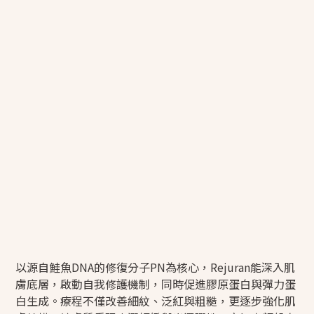
以源自鮭魚DNA的修復分子PN為核心，Rejuran能深入肌
膚底層，啟動自我修護機制，同時促進膠原蛋白與彈力蛋
白生成。療程不僅改善細紋、泛紅與粗糙，更逐步強化肌