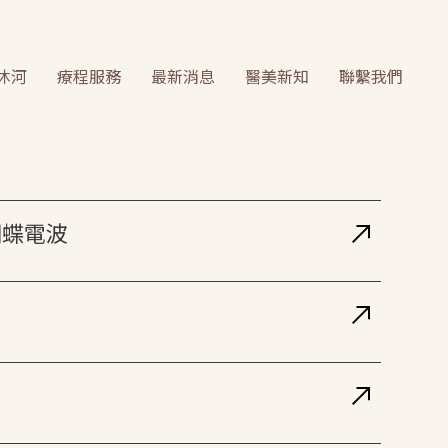
沐河
療程服務
最新消息
醫美新知
聯繫我們
 蝴蝶電波