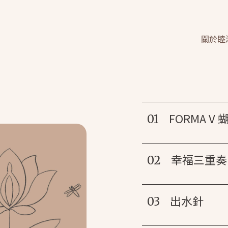
關於睦
FORMA V
01
幸福三重奏
02
出水針
03