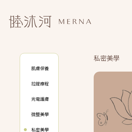
私密美學
肌膚保養
拉提療程
光電護膚
微整美學
私密美學