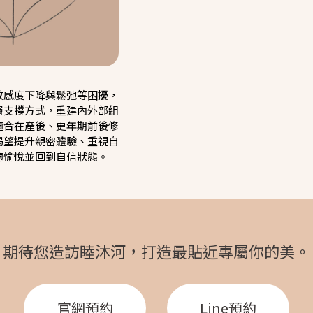
敏感度下降與鬆弛等困擾，
層支撐方式，重建內外部組
適合在產後、更年期前後修
渴望提升親密體驗、重視自
適愉悅並回到自信狀態。
期待您造訪睦沐河，
打造最貼近專屬你的美。