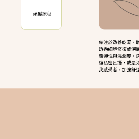
頭髮療程
專注於改善乾澀、
透過細胞修復或深
織彈性與濕潤度。
復私密困擾，或是
我感受者，加強舒