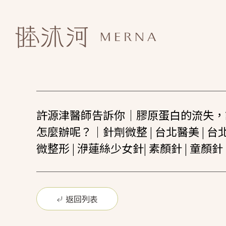
許源津醫師告訴你｜膠原蛋白的流失，
怎麼辦呢？｜針劑微整 | 台北醫美 | 台
微整形 | 洢蓮絲少女針| 素顏針 | 童顏針
返回列表