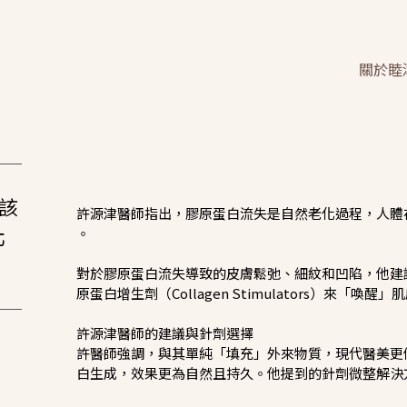
關於睦
該
許源津醫師指出，膠原蛋白流失是自然老化過程，人體在
北
。
對於膠原蛋白流失導致的皮膚鬆弛、細紋和凹陷，他建
原蛋白增生劑（Collagen Stimulators）來
許源津醫師的建議與針劑選擇
許醫師強調，與其單純「填充」外來物質，現代醫美更
白生成，效果更為自然且持久。他提到的針劑微整解決