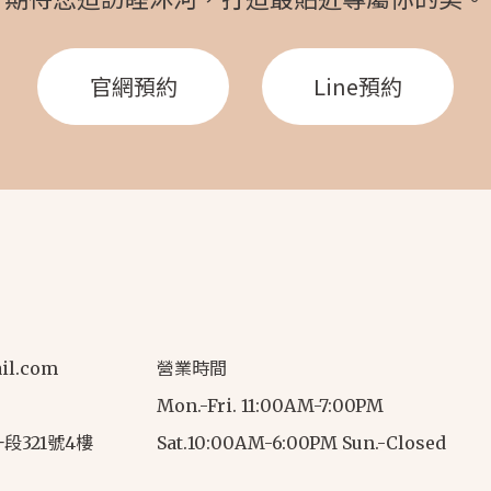
il.com
營業時間
Mon.-Fri. 11:00AM-7:00PM
321號4樓
Sat.10:00AM-6:00PM Sun.-Closed