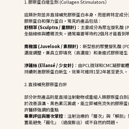
1. 膠原蛋白增生劑 (Collagen Stimulators）
這類針劑並非直接補充膠原蛋白本身，而是將特定成分
膠原蛋白和彈力蛋白。常見的產品包括：
舒顏萃 (Sculptra / 童顏針)
：主要成分為聚左旋乳酸 (
全臉線條與體積流失。通常需要等待約2個月才能看到
喬雅露 (Juvelook / 素顏針)
：新型態的聚雙旋乳酸 (P
濃度調整，兼具立即填充（高濃度）和漸進式膠原增生
洢蓮絲 (Ellansé / 少女針)
：由PCL微球和CMC凝膠載
持續刺激膠原蛋白新生，效果可維持1至2年甚至更久。
2. 直接補充膠原蛋白針
部分針劑產品則是直接注射動物或重組人類膠原蛋白到真
於改善淚溝、黑色素沉澱處，能立即補充流失的膠原蛋
許醫師強調的重點
專業評估與層次掌控
：注射治療的「層次」與「解剖」
置能避免「饅化」（過度膨出）或不自然的問題。