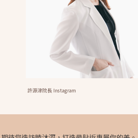
許源津院長 Instagram
期待您造訪睦沐河，
打造最貼近專屬你的美。