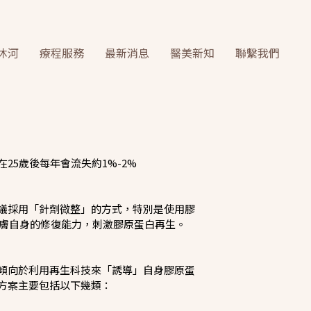
沐河
療程服務
最新消息
醫美新知
聯繫我們
25歲後每年會流失約1%-2%
議採用「針劑微整」的方式，特別是使用膠
「喚醒」肌膚自身的修復能力，刺激膠原蛋白再生。
傾向於利用再生科技來「誘導」自身膠原蛋
方案主要包括以下幾類：