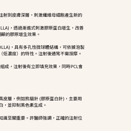
注射到皮膚深層，刺激纖維母細胞產生新的
PLLA)，透過漸進式刺激膠原蛋白增生，改善
明顯的膠原增生效果。
DLLA)，具有多孔性微球體結構，可依據泡製
（低濃度）的特性。注射後通常不需按摩。
體組成，注射後有立即填充效果，同時PCL會
皮層，例如熊貓針 (膠原蛋白針)，主要用
白，並抑制黑色素生成。
知識至關重要。許醫師強調，正確的注射位