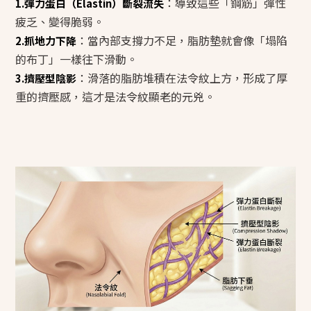
：導致這些「鋼筋」彈性
1.彈力蛋白（Elastin）斷裂流失
疲乏、變得脆弱。
：當內部支撐力不足，脂肪墊就會像「塌陷
2.抓地力下降
的布丁」一樣往下滑動。
：滑落的脂肪堆積在法令紋上方，形成了厚
3.擠壓型陰影
重的擠壓感，這才是法令紋顯老的元兇。