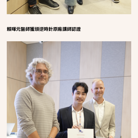
賴暉元醫師獲頒逆時針原廠講師認證