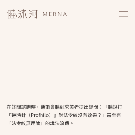
在診間諮詢時，偶爾會聽到求美者提出疑問：「聽說打
『逆時針（Profhilo）』對法令紋沒有效果？」甚至有
「法令紋無用論」的說法流傳。