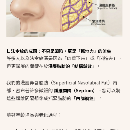
1. 法令紋的成因：不只是凹陷，更是「抓地力」的流失
許多人以為法令紋深是因為「肉垂下來」或「凹進去」，
但更深層的關鍵在於
。
淺層脂肪的「結構鬆散」
我們的淺層鼻唇脂肪（Superficial Nasolabial Fat）內
部，密布著許多微細的
。您可以將
纖維間隔（Septum）
這些纖維間隔想像成抓緊脂肪的「
」。
內部鋼筋
隨著年齡增長與老化過程：