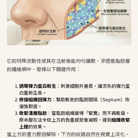
它的特殊流動性使其在注射後能均勻擴散，滲透進脂肪層
的纖維網中，發揮以下關鍵作用：
誘導彈力蛋白新生
：刺激細胞外基質，讓流失的彈力蛋
白重新生長。
修復組織回彈力
：幫助鬆弛的脂肪間隔（Septum）恢
復強韌度。
收緊淺層脂肪
：當脂肪組織變得「緊實」而不再鬆垂，
原本壓在法令紋上方的負重感就會減輕，達到
組織收緊
上提
的效果。
當上方的重力壓迫解除，下方的紋路自然在視覺上淡化、