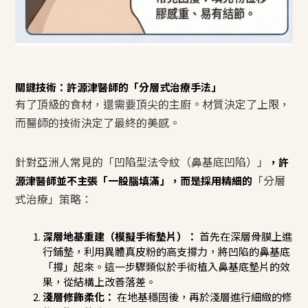
關鍵技術：許源津醫師的「分層式治療手法」
有了頂級的食材，還需要頂尖的主廚。材質決定了上限，
而醫師的技術決定了最終的美感。
針對亞洲人常見的「凹陷型法令紋（鼻基底凹陷）」
，許
「分層
源津醫師並不主張「一股腦填滿」，而是採用精細的
式治療」策略：
深層地基重建（模擬手術墊片）：
首先在深層骨膜上進
行鋪墊，利用異體真皮粉的高支撐力，將凹陷的鼻基底
「撐」起來。這一步驟類似於手術植入鼻基底墊片的效
果，從結構上改善落差。
淺層修飾柔化：
在地基穩固後，再於淺層進行細緻的修