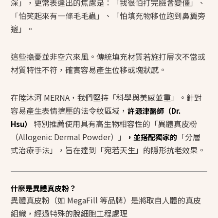
深」，更常表達出的焦慮是：「我很怕打完臉會變僵」、
「怕笑起來有一條毛毛蟲」、「怕填充物移位跑到鼻翼旁
邊」。
這些擔憂並非空穴來風。傳統填充材質若施打層次不當或
材質特性不符，確實容易產生位移或塊狀感。
在睦沐河 MERNA，我們堅持「科學與美感並重」。針對
容易產生表情擠壓的法令紋區域，
許源津醫師（Dr.
特別推薦使用具有高生物相容性的「異體真皮粉
Hsu）
（Allogenic Dermal Powder）」
「分層
，並搭配獨家的
式治療手法」，旨在達到「宛若天生」的隱形抗老效果。
什麼是異體真皮粉？
異體真皮粉（如 MegaFill 等品牌）是將取自人體的真皮
組織，經過特殊的脫細胞工程處理