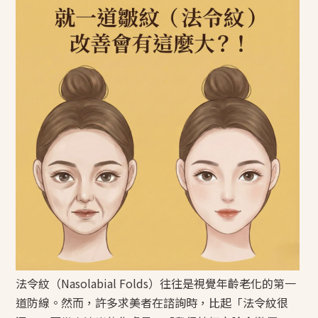
法令紋（Nasolabial Folds）往往是視覺年齡老化的第一
道防線。然而，許多求美者在諮詢時，比起「法令紋很