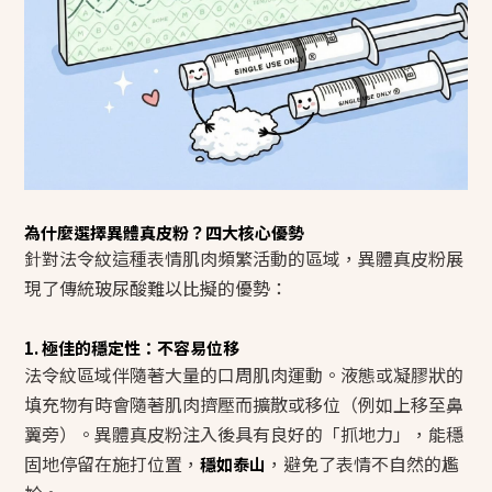
為什麼選擇異體真皮粉？四大核心優勢
針對法令紋這種表情肌肉頻繁活動的區域，異體真皮粉展
現了傳統玻尿酸難以比擬的優勢：
1. 極佳的穩定性：不容易位移
法令紋區域伴隨著大量的口周肌肉運動。液態或凝膠狀的
填充物有時會隨著肌肉擠壓而擴散或移位（例如上移至鼻
翼旁）。異體真皮粉注入後具有良好的「抓地力」，能穩
固地停留在施打位置，
，避免了表情不自然的尷
穩如泰山