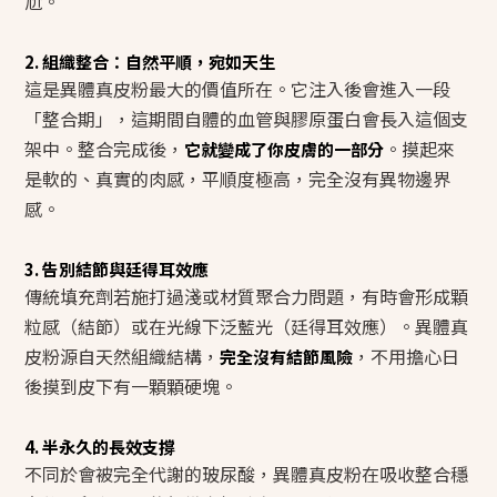
尬。
2. 組織整合：自然平順，宛如天生
這是異體真皮粉最大的價值所在。它注入後會進入一段
「整合期」，這期間自體的血管與膠原蛋白會長入這個支
架中。整合完成後，
。摸起來
它就變成了你皮膚的一部分
是軟的、真實的肉感，平順度極高，完全沒有異物邊界
感。
3. 告別結節與廷得耳效應
傳統填充劑若施打過淺或材質聚合力問題，有時會形成顆
粒感（結節）或在光線下泛藍光（廷得耳效應）。異體真
皮粉源自天然組織結構，
，不用擔心日
完全沒有結節風險
後摸到皮下有一顆顆硬塊。
4. 半永久的長效支撐
不同於會被完全代謝的玻尿酸，異體真皮粉在吸收整合穩